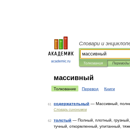
Словари и энциклоп
academic.ru
Толкования
Переводы
массивный
Толкование
Перевод
Книги
содержательный
— Массивный, полны
61
Словарь синонимов
толстый
— Полный, плотный, грузный,
62
тучный, откормленный, упитанный, тяж