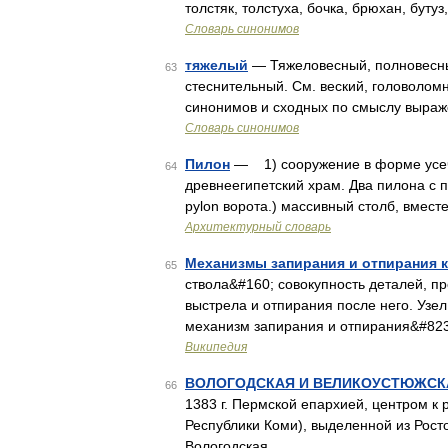
толстяк, толстуха, бочка, брюхан, бут
Словарь синонимов
тяжелый
— Тяжеловесный, полновесный
63
стеснительный. См. веский, головоломн
синонимов и сходных по смыслу выраже
Словарь синонимов
Пилон
— 1) сооружение в форме усеч
64
древнеегипетский храм. Два пилона с
pylon ворота.) массивный столб, вмес
Архитектурный словарь
Механизмы запирания и отпирания к
65
ствола&#160; совокупность деталей, п
выстрела и отпирания после него. Узе
механизм запирания и отпирания&#82
Википедия
ВОЛОГОДСКАЯ И ВЕЛИКОУСТЮЖСК
66
1383 г. Пермской епархией, центром к 
Республики Коми), выделенной из Росто
Вологодская …