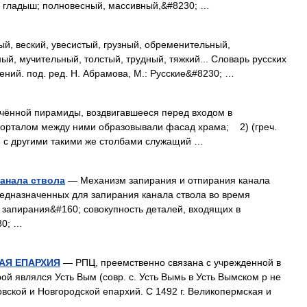
уз, гладыш; полновесный, массивный,&#8230; …
, веский, увесистый, грузный, обременительный,
ый, мучительный, толстый, трудный, тяжкий... Словарь русских
ний. под. ред. Н. Абрамова, М.: Русские&#8230; …
ённой пирамиды, воздвигавшееся перед входом в
 порталом между ними образовывали фасад храма; 2) (греч.
те с другими такими же столбами служащий …
анала ствола
— Механизм запирания и отпирания канала
редназначенных для запирания канала ствола во время
л запирания&#160; совокупность деталей, входящих в
30; …
АЯ ЕПАРХИЯ
— РПЦ, преемственно связана с учрежденной в
рой являлся Усть Вым (совр. с. Усть Вымь в Усть Вымском р не
вской и Новгородской епархий. С 1492 г. Великопермская и