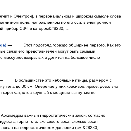
нит и Электрон], в первоначальном и широком смысле слова
агнитном поле, направленном по его оси; в электронной
ый прибор СВЧ, в котором&#8230; …
ga)
— Этот подотряд гораздо обширнее первого. Как это
ые связи его представителей могут быть самыми
ю массу жесткокрылых и делится на большое число
— В большинстве это небольшие птицы, размером с
у тела до 30 см. Оперение у них красивое, яркое, довольно
ея короткая, клюв крупный с мощным выгнутым по
 Архимедом важный гидростатический закон, согласно
дкость, теряет столько своего веса, сколько весит
основан на гидростатическом давлении (см.&#8230; …