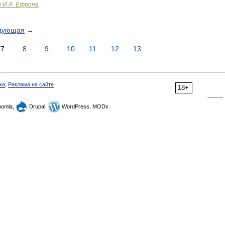
и И.А. Ефрона
дующая
→
7
8
9
10
11
12
13
ка
,
Реклама на сайте
18+
omla,
Drupal,
WordPress, MODx.