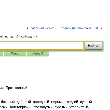
Запомнить сайт
Словарь на свой сайт
RU
едии на Академике
Найти!
Книги
Игры ⚽
й. Прот. полный …
 ботелый, дебелый, дородный, жирный, гладкий, пухлый,
елый; толстобрюхий, тостопузый, пузатый, утробистый,