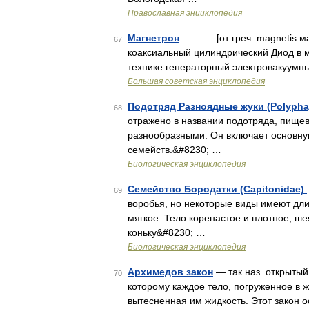
Православная энциклопедия
Магнетрон
— [от греч. magnetis маг
67
коаксиальный цилиндрический Диод в м
технике генераторный электровакуумн
Большая советская энциклопедия
Подотряд Разноядные жуки (Polypha
68
отражено в названии подотряда, пищев
разнообразными. Он включает основну
семейств.&#8230; …
Биологическая энциклопедия
Семейство Бородатки (Capitonidae)
69
воробья, но некоторые виды имеют длин
мягкое. Тело коренастое и плотное, ш
коньку&#8230; …
Биологическая энциклопедия
Архимедов закон
— так наз. открытый
70
которому каждое тело, погруженное в жи
вытесненная им жидкость. Этот закон 