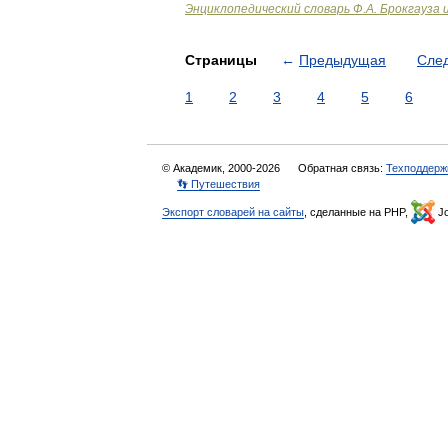
Энциклопедический словарь Ф.А. Брокгауза 
Страницы
←
Предыдущая
Сле
1
2
3
4
5
6
© Академик, 2000-2026
Обратная связь:
Техподдерж
👣 Путешествия
Экспорт словарей на сайты
, сделанные на PHP,
Jo